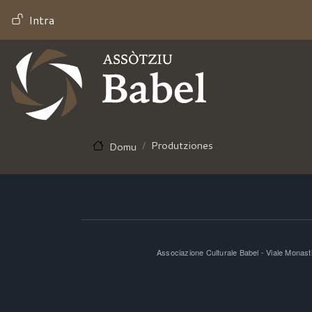
MENU PROFILO UTENTE
Intra
Produtziones
Domu
Associazione Culturale Babel - Viale Monas