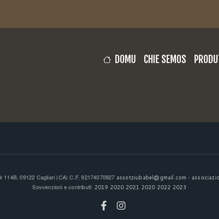
Salta
al
contenuto
principale
NAVIGAZIONE PRINCI
DOMU
CHIE SEMOS
PRODU
tir 114B, 09122 Cagliari (CA) C.F. 92174070927
-
assotziubabel@gmail.com
associazi
Sovvenzioni e contributi:
2019
2020
2021
2020
2022
2023