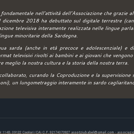
 fondamentale nell’attività dell’Associazione che grazie al
dicembre 2018 ha debuttato sul digitale terrestre (can
azione televisiva interamente realizzata nelle lingue pa
e lingue minoritarie della Sardegna.
gua sarda (anche in età precoce e adolescenziale) e di 
rmat televisivi rivolti ai bambini e ai giovani che vengono
 meglio la nostra cultura e la storia della nostra terra.
ollaborato, curando la Coproduzione e la supervisione su
boni), un lungometraggio interamente in sardo cagliaritano
tir 114B, 09122 Cagliari (CA) C.F. 92174070927
-
assotziubabel@gmail.com
associazi