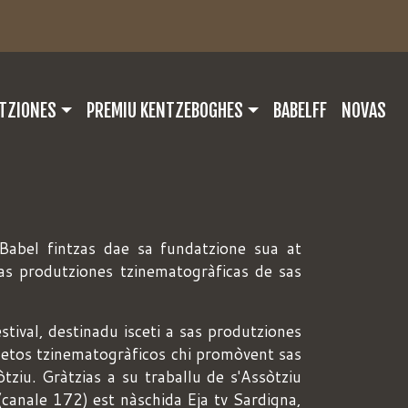
PALE
TZIONES
PREMIU KENTZEBOGHES
BABELFF
NOVAS
 Babel fintzas dae sa fundatzione sua at
as produtziones tzinematogràficas de sas
ival, destinadu isceti a sas produtziones
getos tzinematogràficos chi promòvent sas
tziu. Gràtzias a su traballu de s'Assòtziu
(canale 172) est nàschida Eja tv Sardigna,