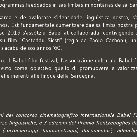
programmas faeddados in sas limbas minoritàrias de sa Sa
rda e de avalorare s'identidade linguìstica nostra, s
òvanos. Est fundamentale cumentzare dae sa limba nostra
n su 2019 s'assòtziu Babel at collaboradu, contivigende
e su film "Casteddu Sicsti" (regia de Paolo Carboni), 
 s'acabu de sos annos '60.
 il Babel film festival, l'associazione culturale Babel 
avuto come obiettivo quello di promuovere e valorizza
elle inerenti alle lingue della Sardegna.
i del concorso cinematografico internazionale Babel Fil
e linguistiche, e 3 edizioni del Premio Kentzeboghes ded
i (cortometraggi, lungometraggi, documentari, videoclip,