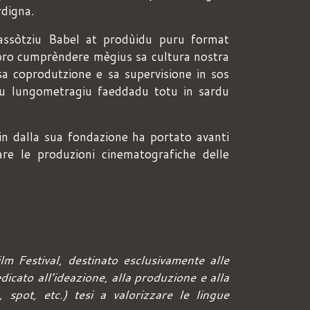
rdigna.
'assòtziu Babel at prodùidu puru format
 pro cumprèndere mègius sa cultura nostra
 sa coprodutzione e sa supervisione in sos
unu lungometragiu faeddadu totu in sardu
fin dalla sua fondazione ha portato avanti
re le produzioni cinematografiche delle
m Festival, destinato esclusivamente alle
icato all’ideazione, alla produzione e alla
 spot, etc.) tesi a valorizzare le lingue