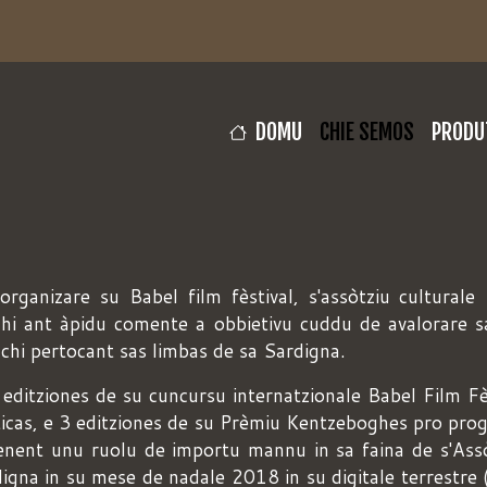
Salta
al
contenuto
principale
NAVIGAZIONE PRINCI
DOMU
CHIE SEMOS
PRODU
anizare su Babel film fèstival, s'assòtziu culturale
hi ant àpidu comente a obbietivu cuddu de avalorare s
s chi pertocant sas limbas de sa Sardigna.
ditziones de su cuncursu internatzionale Babel Film Fèst
sticas, e 3 editziones de su Prèmiu Kentzeboghes pro pro
tenent unu ruolu de importu mannu in sa faina de s'Assò
gna in su mese de nadale 2018 in su digitale terrestre 