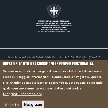
Associazione Culturale Babel - Viale Monastir 114B, 09122 Cagliari (CA) C.F.
92174070927
-
-
assotziubabel@gmail.com
associazionebabel@pec.it
Cookie e
QUESTO SITO UTILIZZA COOKIE PER LE PROPRIE FUNZIONALITÀ.
privacy policy
Se vuoi saperne di più o negare il consenso a tutti o ad alcuni cookie
Sovvenzioni e contributi:
2019
2020
2021
2020
2022
2023
clicca su "Maggiori informazioni". Continuando a navigare su questo
sito, chiudendo questo banner, scorrendo questa pagina o cliccando
qualunque suo elemento acconsenti all’uso dei cookie.
Maggiori informazioni
Accetto
No, grazie