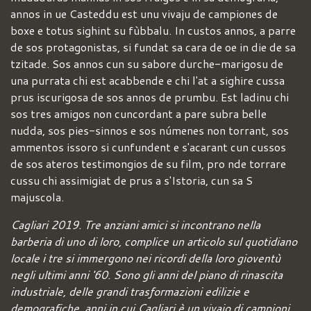
annos in ue Casteddu est unu vivaju de campiones de
boxe e totus sighint su fùbbalu. In custos annos, a parre
de sos protagonistas, si fundat sa cara de oe in die de sa
tzitade. Sos annos cun su sabore durche-marigosu de
una purrata chi est acabbende e chi l'at a sighire cussa
prus iscurigosa de sos annos de prumbu. Est ladinu chi
sos tres amigos non cuncordant a pare subra belle
nudda, sos pies-sinnos e sos númenes non torrant, sos
ammentos issoro si cunfundent e s'acarant cun cussos
de sos ateros testimongios de su film, pro nde torrare
cussu chi assimigiat de prus a s'Istoria, cun sa S
majuscola.
Cagliari 2019. Tre anziani amici si incontrano nella
barberia di uno di loro, complice un articolo sul quotidiano
locale i tre si immergono nei ricordi della loro gioventù
negli ultimi anni '60. Sono gli anni del piano di rinascita
industriale, delle grandi trasformazioni edilizie e
demografiche, anni in cui Cagliari è un vivaio di campioni