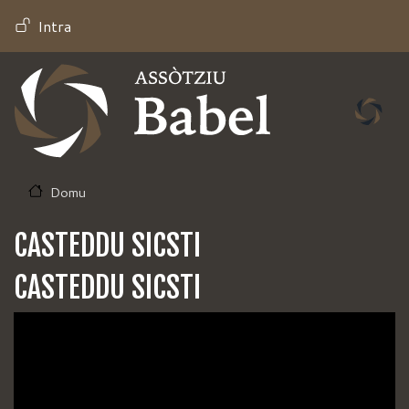
Salta
MENU PROFILO UTENTE
Intra
al
contenuto
principale
Domu
CASTEDDU SICSTI
CASTEDDU SICSTI