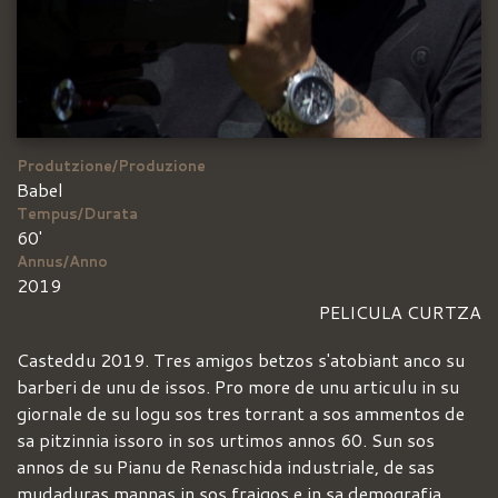
Produtzione/Produzione
Babel
Tempus/Durata
60'
Annus/Anno
2019
PELICULA CURTZA
Casteddu 2019. Tres amigos betzos s'atobiant anco su
barberi de unu de issos. Pro more de unu articulu in su
giornale de su logu sos tres torrant a sos ammentos de
sa pitzinnia issoro in sos urtimos annos 60. Sun sos
annos de su Pianu de Renaschida industriale, de sas
mudaduras mannas in sos fraigos e in sa demografia,