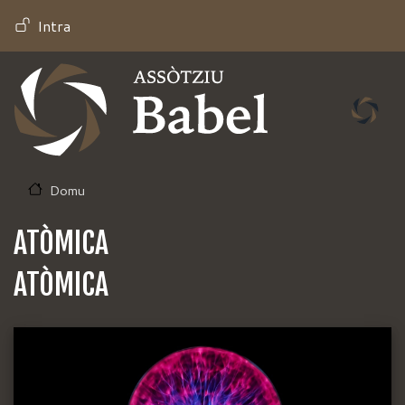
Salta
MENU PROFILO UTENTE
Intra
al
contenuto
principale
Domu
ATÒMICA
ATÒMICA